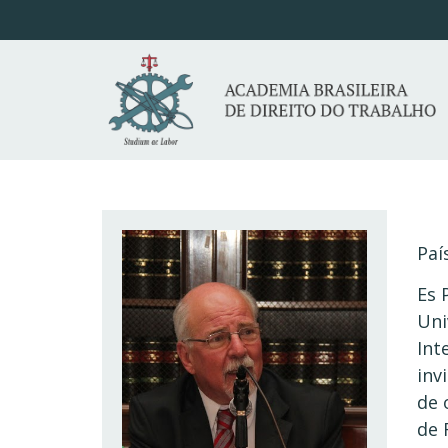
Paí
Es 
Uni
Int
inv
de 
de 