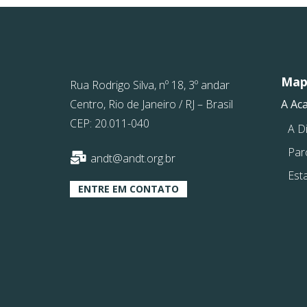
Mapa
Rua Rodrigo Silva, nº 18, 3º andar
Centro, Rio de Janeiro / RJ – Brasil
A Ac
CEP: 20.011-040
A Di
Par
andt@andt.org.br
Est
ENTRE EM CONTATO