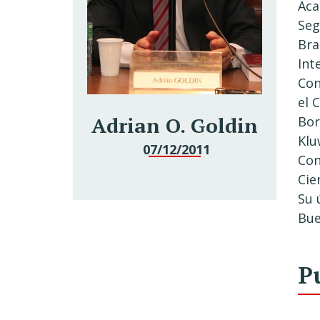
Aca
Seg
Bra
Int
Con
el 
Adrian O. Goldin
Bor
Klu
07/12/2011
Con
Cie
Su 
Bue
P