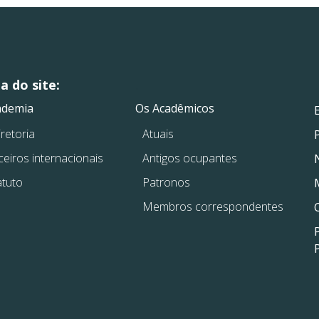
 do site:
.
.
ademia
Os Acadêmicos
retoria
Atuais
ceiros internacionais
Antigos ocupantes
atuto
Patronos
Membros correspondentes
P