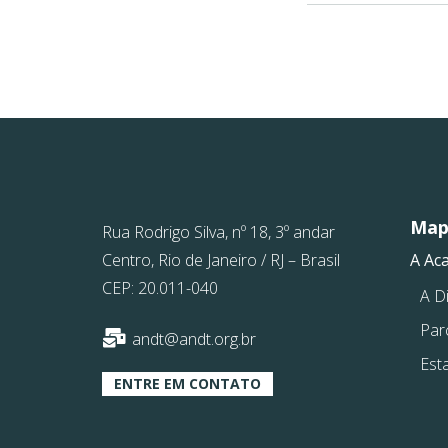
Mapa
Rua Rodrigo Silva, nº 18, 3º andar
Centro, Rio de Janeiro / RJ – Brasil
A Ac
CEP: 20.011-040
A Di
Par
andt@andt.org.br
Est
ENTRE EM CONTATO