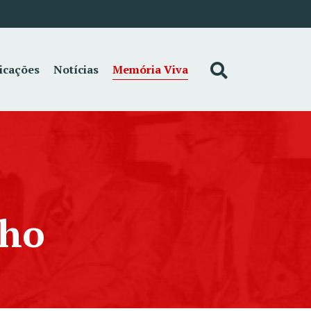
icações
Notícias
Memória Viva
lho