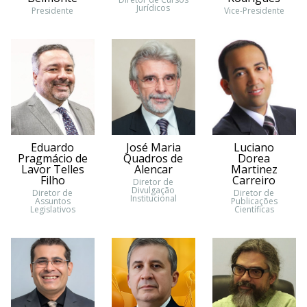
Jurídicos
Presidente
Vice-Presidente
Eduardo
José Maria
Luciano
Pragmácio de
Quadros de
Dorea
Lavor Telles
Alencar
Martinez
Filho
Carreiro
Diretor de
Divulgação
Diretor de
Diretor de
Institucional
Assuntos
Publicações
Legislativos
Científicas