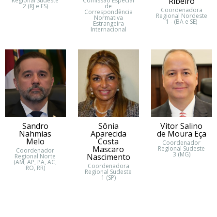
Ribeiro
Regional Sudeste
Comissão Especial
2 (RJ e ES)
de
Coordenadora
Correspondência
Regional Nordeste
Normativa
1 - (BA e SE)
Estrangeira
Internacional
Sandro
Sônia
Vitor Salino
Nahmias
Aparecida
de Moura Eça
Melo
Costa
Coordenador
Mascaro
Regional Sudeste
Coordenador
3 (MG)
Nascimento
Regional Norte
(AM, AP, PA, AC,
Coordenadora
RO, RR)
Regional Sudeste
1 (SP)