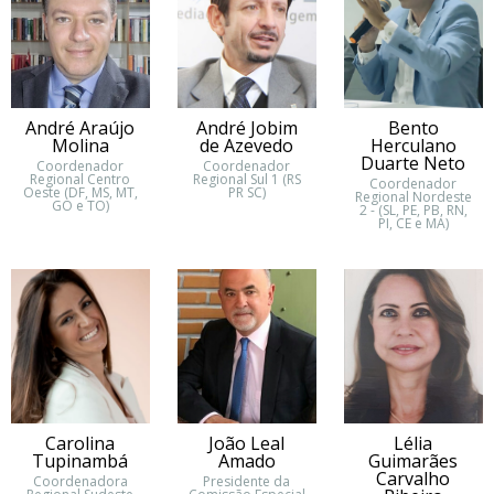
André Araújo
André Jobim
Bento
Molina
de Azevedo
Herculano
Duarte Neto
Coordenador
Coordenador
Regional Centro
Regional Sul 1 (RS
Coordenador
Oeste (DF, MS, MT,
PR SC)
Regional Nordeste
GO e TO)
2 - (SL, PE, PB, RN,
PI, CE e MA)
Carolina
João Leal
Lélia
Tupinambá
Amado
Guimarães
Carvalho
Coordenadora
Presidente da