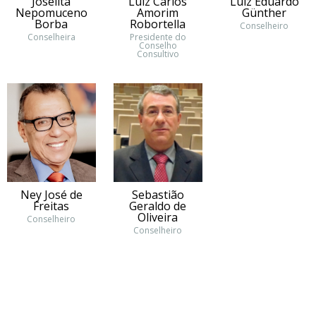
Joselita
Luiz Carlos
Luiz Eduardo
Nepomuceno
Amorim
Günther
Borba
Robortella
Conselheiro
Conselheira
Presidente do
Conselho
Consultivo
Ney José de
Sebastião
Freitas
Geraldo de
Oliveira
Conselheiro
Conselheiro