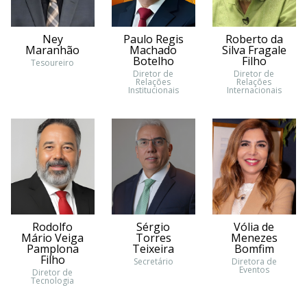
Ney
Paulo Regis
Roberto da
Maranhão
Machado
Silva Fragale
Botelho
Filho
Tesoureiro
Diretor de
Diretor de
Relações
Relações
Institucionais
Internacionais
Rodolfo
Sérgio
Vólia de
Mário Veiga
Torres
Menezes
Pamplona
Teixeira
Bomfim
Filho
Secretário
Diretora de
Eventos
Diretor de
Tecnologia