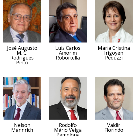
José Augusto
Luiz Carlos
Maria Cristina
M. C.
Amorim
Irigoyen
Rodrigues
Robortella
Peduzzi
Pinto
Nelson
Rodolfo
Valdir
Mannrich
Mário Veiga
Florindo
Pamplona