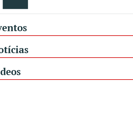
ventos
otícias
ídeos