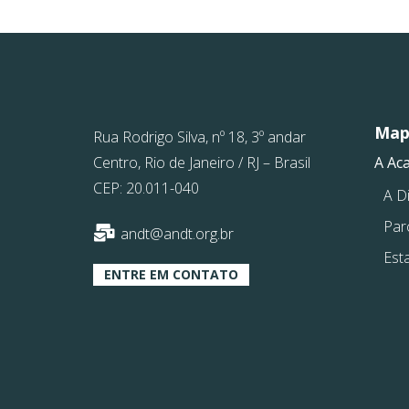
Mapa
Rua Rodrigo Silva, nº 18, 3º andar
Centro, Rio de Janeiro / RJ – Brasil
A Ac
CEP: 20.011-040
A Di
Par
andt@andt.org.br
Est
ENTRE EM CONTATO