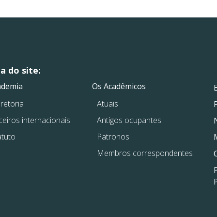
 do site:
.
.
ademia
Os Acadêmicos
retoria
Atuais
ceiros internacionais
Antigos ocupantes
atuto
Patronos
Membros correspondentes
P