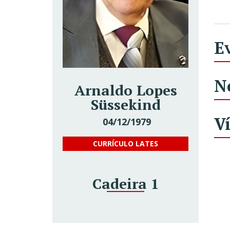
E
N
Arnaldo Lopes
Süssekind
V
04/12/1979
CURRÍCULO LATES
Cadeira 1