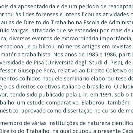
ois da aposentadoria e de um período de readaptaç
ornou às lides forenses e intensificou as atividade
 aulas de Direito do Trabalho na Escola de Admini
úlio Vargas, atividade que se estendeu por mais de
ca, diversos eventos de extraordinária importância,
ernacional, e publicou inúmeros artigos em revistas
matéria trabalhista. Nos anos de 1985 e 1986, parti
versidade de Pisa (Università degli Studi di Pisa), d
fessor Giuseppe Pera, relativo ao Direito Coletivo d
mentos colhidos naquele seminário elaborou tese 
ejo os direitos coletivos italiano e brasileiro. O a
vor, tendo sido publicado pela LTr, em 1991, sob o 
balho: um estudo comparativo. Elaborou, também, 
éstico, aprovado como dissertação no curso de m
 membro de várias instituições de natureza científic
Direito do Trabalho, na qual ocupou a presente Cade