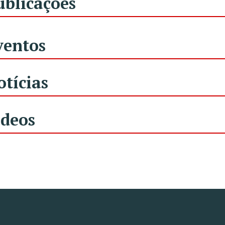
ublicações
ventos
otícias
ídeos