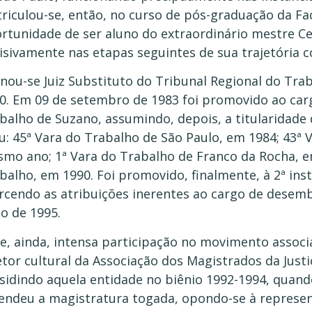
riculou-se, então, no curso de pós-graduação da Fa
rtunidade de ser aluno do extraordinário mestre Ces
isivamente nas etapas seguintes de sua trajetória 
nou-se Juiz Substituto do Tribunal Regional do Trab
0. Em 09 de setembro de 1983 foi promovido ao cargo
balho de Suzano, assumindo, depois, a titularidade
u: 45ª Vara do Trabalho de São Paulo, em 1984; 43ª 
mo ano; 1ª Vara do Trabalho de Franco da Rocha, em
balho, em 1990. Foi promovido, finalmente, à 2ª inst
rcendo as atribuições inerentes ao cargo de desem
ho de 1995.
e, ainda, intensa participação no movimento assoc
etor cultural da Associação dos Magistrados da Just
sidindo aquela entidade no biênio 1992-1994, quando
endeu a magistratura togada, opondo-se à represent