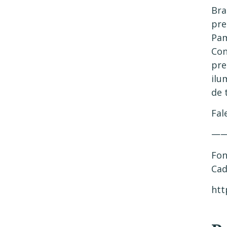
Bra
pre
Pam
Con
pre
ilu
de 
Fal
—
Fon
Cad
htt