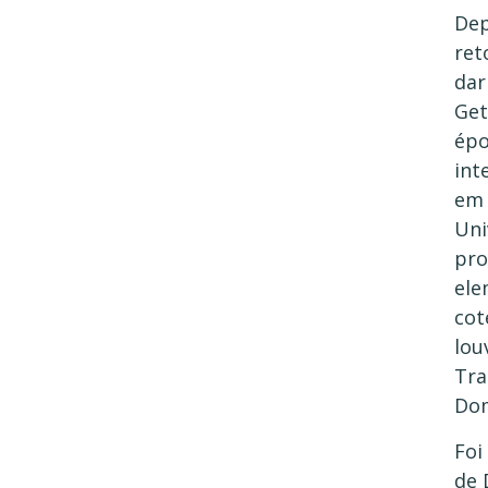
Dep
ret
dar
Get
épo
int
em 
Uni
pro
ele
cot
lou
Tra
Dom
Foi
de 