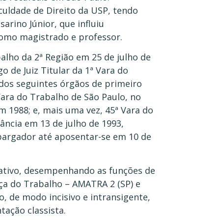
culdade de Direito da USP, tendo
arino Júnior, que influiu
como magistrado e professor.
alho da 2ª Região em 25 de julho de
 de Juiz Titular da 1ª Vara do
 dos seguintes órgãos de primeiro
Vara do Trabalho de São Paulo, no
 1988; e, mais uma vez, 45ª Vara do
ância em 13 de julho de 1993,
bargador até aposentar-se em 10 de
iativo, desempenhando as funções de
iça do Trabalho – AMATRA 2 (SP) e
, de modo incisivo e intransigente,
ação classista.