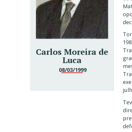
Mat
opo
dec
Tor
198
Carlos Moreira de
Tra
Luca
gra
mes
08/03/1999
Tra
exe
jul
Tev
dir
pre
def