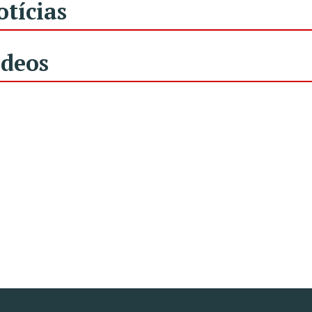
otícias
ídeos