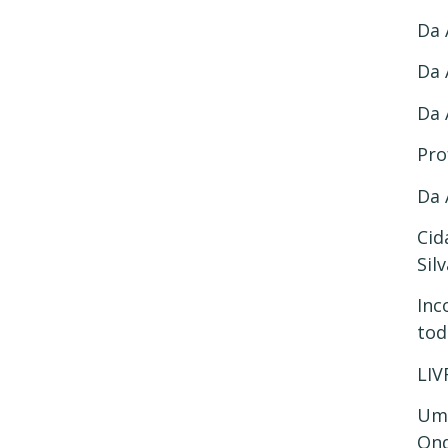
Da 
Da 
Da 
Pro
Da 
Cid
Sil
Inc
tod
LIV
Um 
Ond