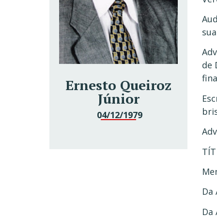
Aud
sua
Adv
de 
fin
Ernesto Queiroz
Júnior
Esc
bri
04/12/1979
Adv
TÍ
Mem
Da 
Da 