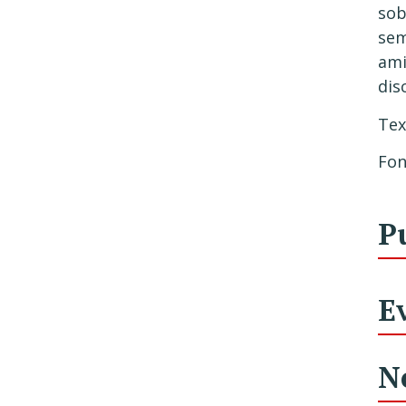
sob
sem
ami
dis
Tex
Fon
P
E
N