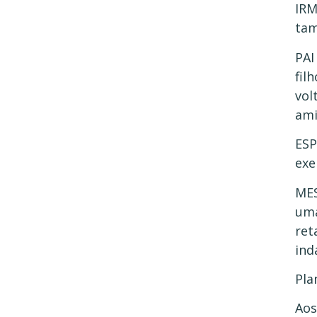
IRM
tam
PAI
fil
vol
ami
ESP
exe
MES
uma
ret
ind
Pla
Aos