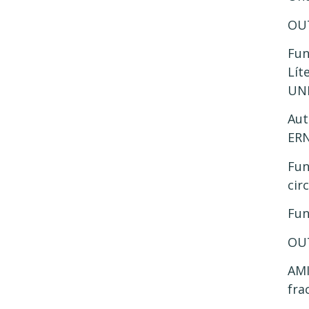
OU
Fun
Lít
UNI
Aut
ER
Fun
cir
Fun
OU
AMI
fra