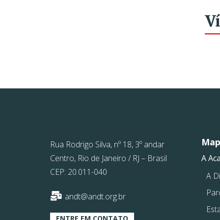
V
Mapa
Rua Rodrigo Silva, nº 18, 3º andar
Centro, Rio de Janeiro / RJ – Brasil
A Ac
CEP: 20.011-040
A Di
Par
andt@andt.org.br
Est
ENTRE EM CONTATO