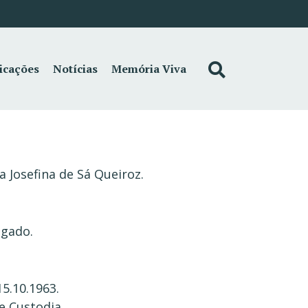
icações
Notícias
Memória Viva
a Josefina de Sá Queiroz.
ogado.
15.10.1963.
e Custodia.