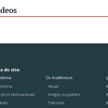
ídeos
 do site:
.
.
ademia
Os Acadêmicos
retoria
Atuais
ceiros internacionais
Antigos ocupantes
atuto
Patronos