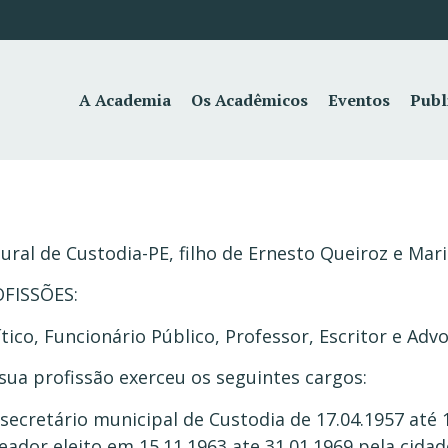
A Academia
Os Acadêmicos
Eventos
Publ
ural de Custodia-PE, filho de Ernesto Queiroz e Mari
FISSÕES:
ítico, Funcionário Público, Professor, Escritor e Adv
sua profissão exerceu os seguintes cargos:
 secretário municipal de Custodia de 17.04.1957 até 
eador eleito em 15.11.1963 ate 31.01.1969 pela cidad