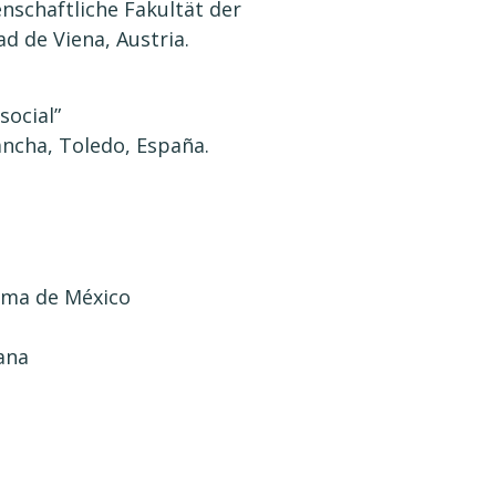
enschaftliche Fakultät der
d de Viena, Austria.
social”
ancha, Toledo, España.
oma de México
cana