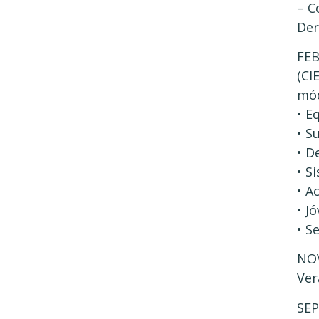
– C
Der
FEB
(CI
mód
• E
• S
• D
• S
• A
• J
• S
NOV
Ver
SEP