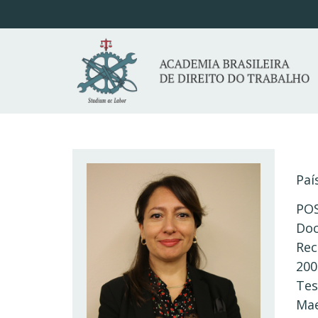
Paí
PO
Doc
Rec
200
Tes
Mae