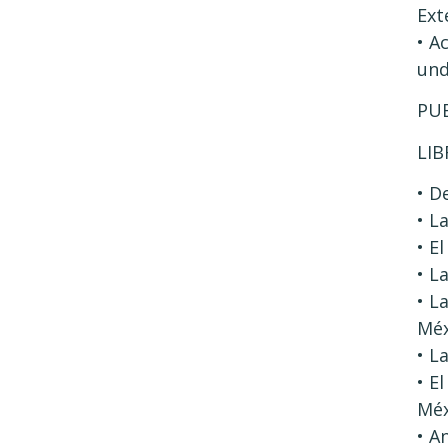
Ext
• A
und
PUB
LIB
• D
• L
• E
• L
• L
Méx
• L
• E
Méx
• A