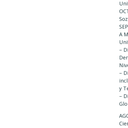
Uni
OCT
Soz
SEP
A M
Uni
– D
Der
Nive
– D
inc
y T
– D
Glo
AGO
Cie