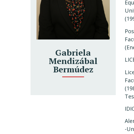
Equ
Uni
(19
Pos
Fac
(En
Gabriela
Mendizábal
LIC
Bermúdez
Lic
Fac
(19
Tes
IDI
Al
-Un