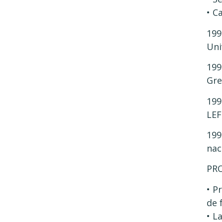
• C
199
Uni
199
Gre
199
LEF
199
nac
PR
• P
de 
• L