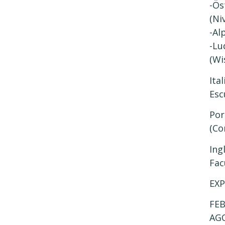
-Ös
(Ni
-Al
-Lu
(Wi
Ita
Esc
Por
(Co
Ing
Fac
EXP
FEB
AGO