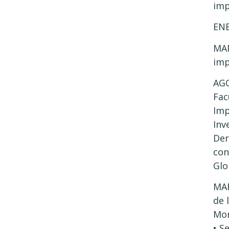
imp
ENE
MAR
imp
AGO
Fac
Imp
Inv
Der
con
Glo
MAR
de 
Mor
• S