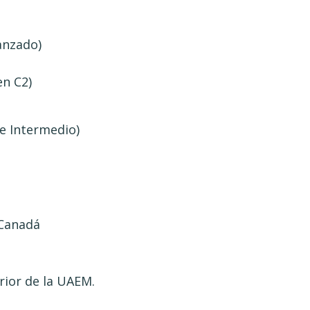
vanzado)
en C2)
 e Intermedio)
 Canadá
ior de la UAEM.