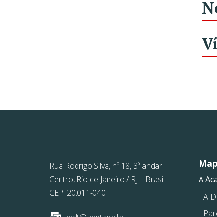
N
V
Mapa
Rua Rodrigo Silva, nº 18, 3º andar
Centro, Rio de Janeiro / RJ – Brasil
A Ac
CEP: 20.011-040
A Di
Par