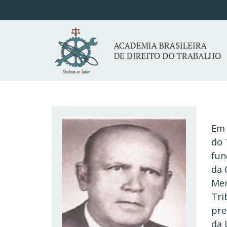
Em 
do 
fun
da 
Men
Tri
pre
da 