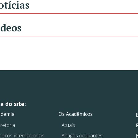
otícias
ídeos
 do site:
.
.
ademia
Os Acadêmicos
retoria
Atuais
ceiros internacionais
Antigos ocupantes