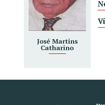
N
V
José Martins
Catharino