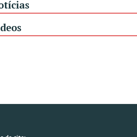
otícias
ídeos