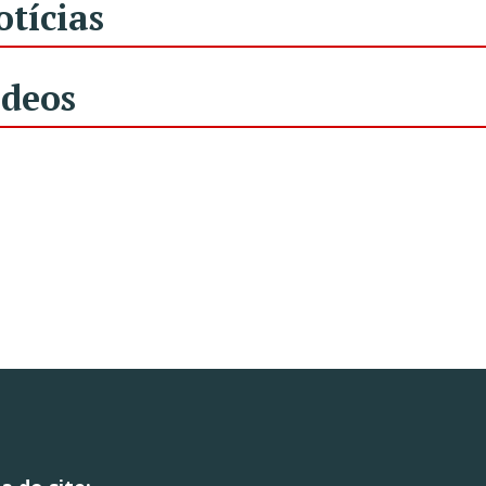
otícias
ídeos