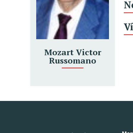
N
V
Mozart Victor
Russomano