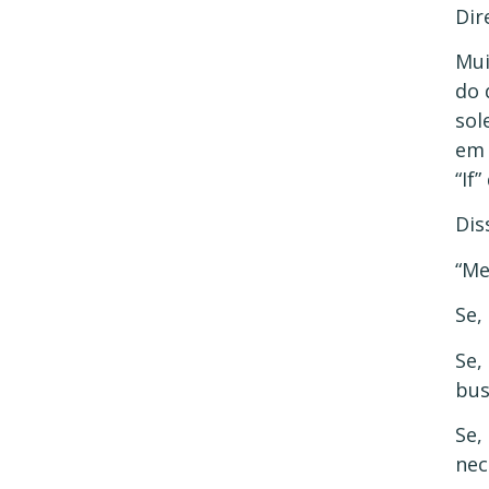
Dir
Mui
do 
sol
em 
“If
Dis
“Me
Se,
Se,
bus
Se,
nec