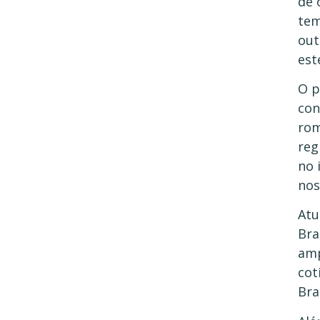
de 
tem
out
est
O p
con
rom
reg
no 
nos
Atu
Bra
amp
cot
Bra