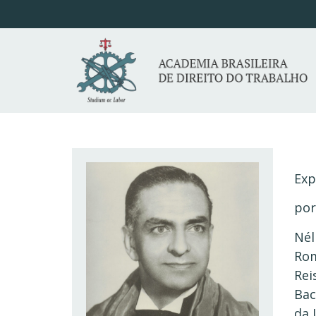
Exp
por
Nél
Rom
Rei
Bac
da 