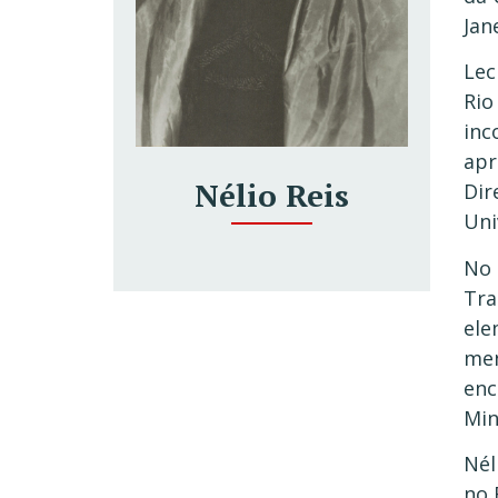
Jan
Lec
Rio
inc
apr
Nélio Reis
Dir
Uni
No 
Tra
ele
men
enc
Min
Nél
no 