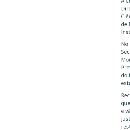
Alé
Dir
Ciê
de 
Ins
No 
Sec
Mor
Pre
do 
est
Rec
que
e v
jus
res