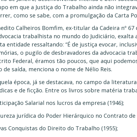
po em que a Justiça do Trabalho ainda não integrava
rrer, como se sabe, com a promulgação da Carta Pol
edito Calheiros Bomfim, ex-titular da Cadeira nº 67
dvocacia trabalhista no mundo do Judiciário, exalta 
ta entidade ressaltando: “É de justiça evocar, incl
órias, o pugilo de desbravadores da advocacia traba
trito Federal, éramos tão poucos, que aqui podemos
o de saída, menciona o nome de Nélio Reis.
uela época, já se destacava, no campo da literatur
ídicas e de ficção. Entre os livros sobre matéria trab
ticipação Salarial nos lucros da empresa (1946);
ureza jurídica do Poder Hierárquico no Contrato de 
as Conquistas do Direito do Trabalho (1955);