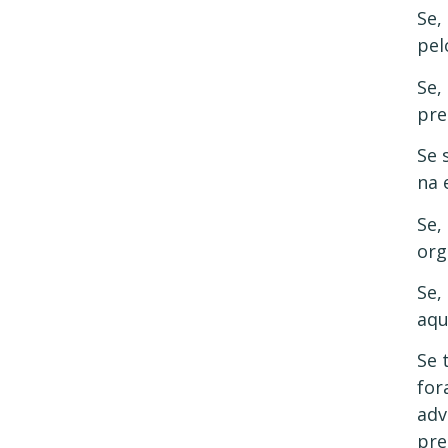
Se,
pel
Se,
pre
Se 
na 
Se,
org
Se,
aqu
Se 
for
adv
pre