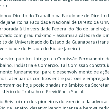
eiro.
ionou Direito do Trabalho na Faculdade de Direito d
 de Janeiro; na Faculdade Nacional de Direito da Uni
orporada à Universidade Federal do Rio de Janeiro); 
ovado com grau máximo – assumiu a cátedra de Dir
eito da Universidade do Estado da Guanabara (tra
versidade do Estado do Rio de Janeiro).
serviço público, integrou a Comissão Permanente de 
balho, Indústria e Comércio. Tal Comissão constituí
mento fundamental para o desenvolvimento de ações 
os, atenuar os conflitos entre patrões e empregad
ontram-se hoje posicionadas no âmbito da Secretar
istério do Trabalho e Previdência Social.
io Reis foi um dos pioneiros do exercício da advocaci
Rio de Janeiro, desenvolvendo intensa e bem-sucedid