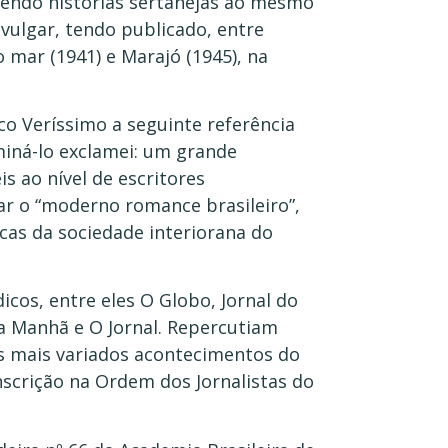
vendo histórias sertanejas ao mesmo
nvulgar, tendo publicado, entre
 mar (1941) e Marajó (1945), na
o Veríssimo a seguinte referência
rminá-lo exclamei: um grande
s ao nível de escritores
jar o “moderno romance brasileiro”,
icas da sociedade interiorana do
icos, entre eles O Globo, Jornal do
da Manhã e O Jornal. Repercutiam
s mais variados acontecimentos do
inscrição na Ordem dos Jornalistas do