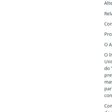
Alt
Rel
Con
Pro
O A
O l
Uni
do 
pre
mas
par
con
Com