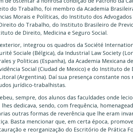
m de ostentar a honrosa condição de Patrono da Cad
eito do Trabalho, foi membro da Academia Brasileira
ncias Morais e Políticas, do Instituto dos Advogados B
Direito do Trabalho, do Instituto Brasileiro de Previ
tituto de Direito, Medicina e Seguro Social.
exterior, integrou os quadros da Société Internationa
urité Sociale (Bélgica), da Industrial Law Society (L
ales y Politicas (Espanha), da Academia Mexicana de
vidência Social (Ciudad de Mexico) e do Instituto de
Litoral (Argentina). Daí sua presença constante nos
udos jurídico-trabalhistas.
ebeu, sempre, dos alunos das faculdades onde leci
 lhes dedicava, sendo, com frequência, homenagea
árias outras formas de reverência que lhe eram inv
tiça. Basta mencionar que, em certa época, promove
tauração e reorganização do Escritório de Prática F