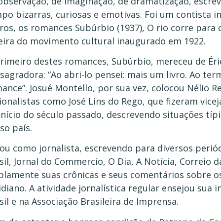
observação, de imaginação, de dramatização, escre
po bizarras, curiosas e emotivas. Foi um contista i
ros, os romances Subúrbio (1937), O rio corre para o
eira do movimento cultural inaugurado em 1922.
rimeiro destes romances, Subúrbio, mereceu de Éric
sagradora: “Ao abri-lo pensei: mais um livro. Ao te
ance”. Josué Montello, por sua vez, colocou Nélio Rei
ionalistas como José Lins do Rego, que fizeram vice
início do século passado, descrevendo situações típ
so país.
ou como jornalista, escrevendo para diversos periód
sil, Jornal do Commercio, O Dia, A Notícia, Correio 
lamente suas crônicas e seus comentários sobre o
idiano. A atividade jornalística regular ensejou sua 
sil e na Associação Brasileira de Imprensa.