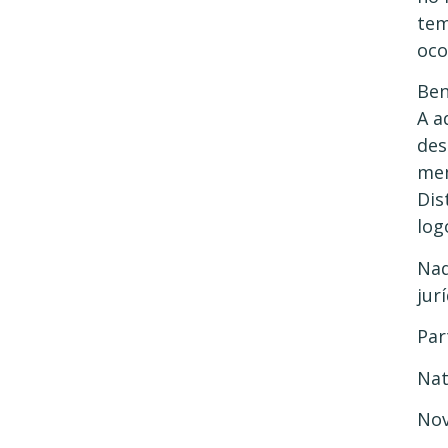
tem
oco
Ben
A a
des
mem
Dis
log
Naq
jur
Par
Nat
Nov