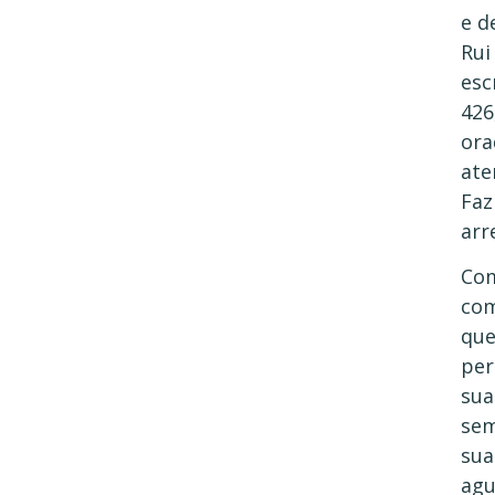
e d
Rui
esc
426
ora
ate
Faz
arr
Com
com
que
per
sua
sem
sua
agu