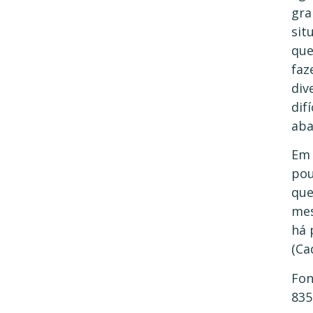
gra
sit
que
faz
div
dif
aba
Em 
pou
que
mes
há 
(Ca
Fon
835