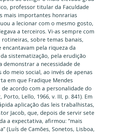
co, professor titular da Faculdade
as mais importantes honrarias
inuou a lecionar com o mesmo gosto,
legava a terceiros. Vi-as sempre com
 rotineiras, sobre temas banais,
e encantavam pela riqueza da
r da sistematização, pela erudição
a demonstrar a necessidade de
 do meio social, ao invés de apenas
arta em que Fradique Mendes
, de acordo com a personalidade do
rto, Lello, 1966, v. III, p. 841). Em
ida aplicação das leis trabalhistas,
or Jacob, que, depois de servir sete
a a expectativa, afirmou: “mais
da” (Luís de Camões, Sonetos, Lisboa,