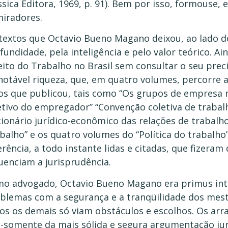
ssica Editora, 1969, p. 91). Bem por isso, formouse, 
iradores.
textos que Octavio Bueno Magano deixou, ao lado d
fundidade, pela inteligência e pelo valor teórico. 
eito do Trabalho no Brasil sem consultar o seu prec
notável riqueza, que, em quatro volumes, percorre a
ros que publicou, tais como “Os grupos de empresa 
etivo do empregador” “Convenção coletiva de trabal
cionário jurídico-econômico das relações de trabalho
balho” e os quatro volumes do “Política do trabalho
erência, a todo instante lidas e citadas, que fizeram
luenciam a jurisprudência.
o advogado, Octavio Bueno Magano era primus inter
blemas com a segurança e a tranqüilidade dos mest
os os demais só viam obstáculos e escolhos. Os arr
-somente da mais sólida e segura argumentação jurí