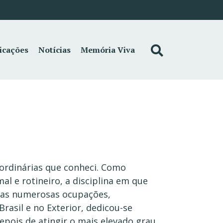
icações
Notícias
Memória Viva
ordinárias que conheci. Como
al e rotineiro, a disciplina em que
 suas numerosas ocupações,
asil e no Exterior, dedicou-se
pois de atingir o mais elevado grau