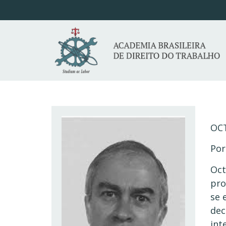
OC
Por
Oct
pro
se 
dec
int