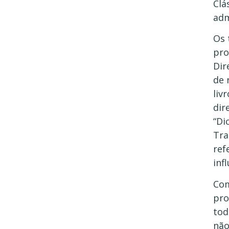
Clá
adm
Os 
pro
Dir
de 
liv
dir
“Di
Tra
ref
inf
Com
pro
tod
não