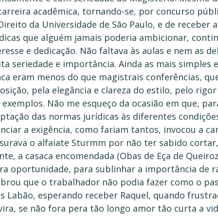
carreira acadêmica, tornando-se, por concurso públi
Direito da Universidade de São Paulo, e de receber 
ídicas que alguém jamais poderia ambicionar, cont
eresse e dedicação. Não faltava às aulas e nem as de
ta seriedade e importância. Ainda as mais simples e
ca eram menos do que magistrais conferências, qu
osição, pela elegância e clareza do estilo, pelo rigo
 exemplos. Não me esqueço da ocasião em que, par
ptação das normas jurídicas às diferentes condições
nciar a exigência, como fariam tantos, invocou a c
surava o alfaiate Sturmm por não ter sabido cortar
ente, a casaca encomendada (Obas de Eça de Queiroz, Po
ra oportunidade, para sublinhar a importância de ráp
brou que o trabalhador não podia fazer como o past
s Labão, esperando receber Raquel, quando frustrad
vira, se não fora pera tão longo amor tão curta a vi