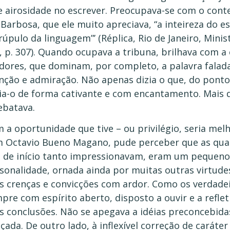
e airosidade no escrever. Preocupava-se com o cont
 Barbosa, que ele muito apreciava, “a inteireza do e
rúpulo da linguagem”’ (Réplica, Rio de Janeiro, Minist
, p. 307). Quando ocupava a tribuna, brilhava com a
dores, que dominam, por completo, a palavra falada
nção e admiração. Não apenas dizia o que, do ponto 
ia-o de forma cativante e com encantamento. Mais d
ebatava.
 a oportunidade que tive – ou privilégio, seria mel
 Octavio Bueno Magano, pude perceber que as qual
 de início tanto impressionavam, eram um pequeno 
sonalidade, ornada ainda por muitas outras virtudes
s crenças e convicções com ardor. Como os verdade
pre com espírito aberto, disposto a ouvir e a refle
s conclusões. Não se apegava a idéias preconcebidas
çada. De outro lado, à inflexível correção de caráter