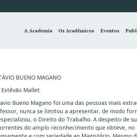
A Academia
Os Acadêmicos
Eventos
Publ
TÁVIO BUENO MAGANO
 Estêvão Mallet
avio Bueno Magano foi uma das pessoas mais extra
fessor, nunca se limitou a apresentar, de modo form
especializou, o Direito do Trabalho. A despeito de
orrentes do amplo reconhecimento que obteve, no Br
ensamente e com seriedade ao Magistério. Mesmo de