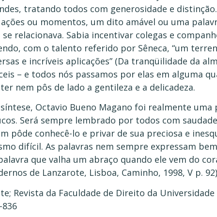
ndes, tratando todos com generosidade e distinção.
uações ou momentos, um dito amável ou uma palavra
 se relacionava. Sabia incentivar colegas e compan
endo, com o talento referido por Sêneca, “um terre
ersas e incríveis aplicações” (Da tranqüilidade da al
íceis – e todos nós passamos por elas em alguma qu
ter nem pôs de lado a gentileza e a delicadeza.
síntese, Octavio Bueno Magano foi realmente uma p
cos. Será sempre lembrado por todos com saudade, 
m pôde conhecê-lo e privar de sua preciosa e inesq
mo difícil. As palavras nem sempre expressam bem 
palavra que valha um abraço quando ele vem do co
dernos de Lanzarote, Lisboa, Caminho, 1998, V p. 92)
te; Revista da Faculdade de Direito da Universidade 
-836