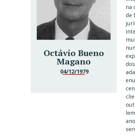
na 
de 
jur
int
mui
nun
Octávio Bueno
exp
Magano
dos
04/12/1979
ada
enu
cen
cli
out
lem
ano
ser