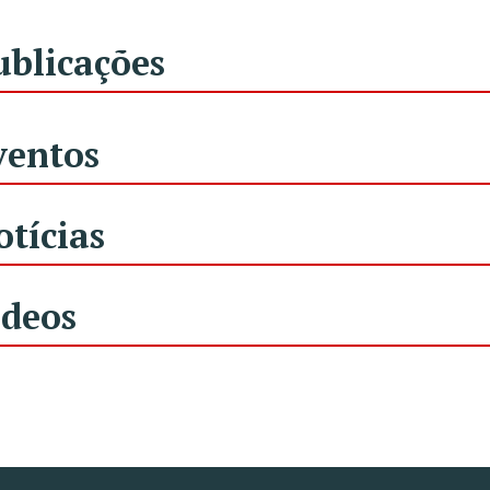
ublicações
ventos
otícias
ídeos