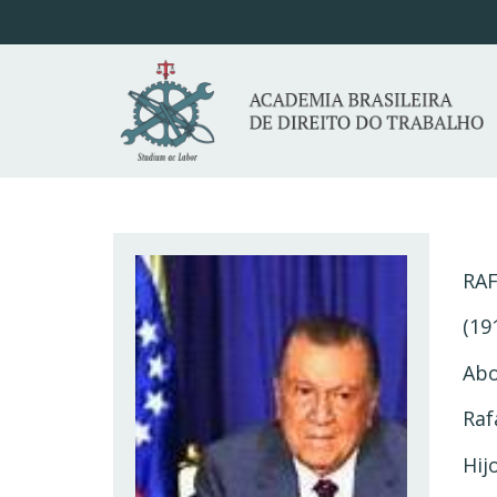
RA
(19
Abo
Raf
Hij