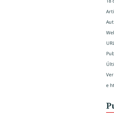
18 
Art
Aut
Web
URL
Pub
Últ
Ver
e h
P