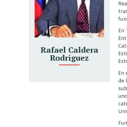
Rea
tra
fun
En 
Ent
Cat
Rafael Caldera
Est
Rodriguez
Est
En 
de 
sub
uno
cat
Uni
Fun