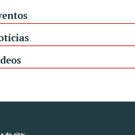
ventos
otícias
ídeos
 do site:
.
.