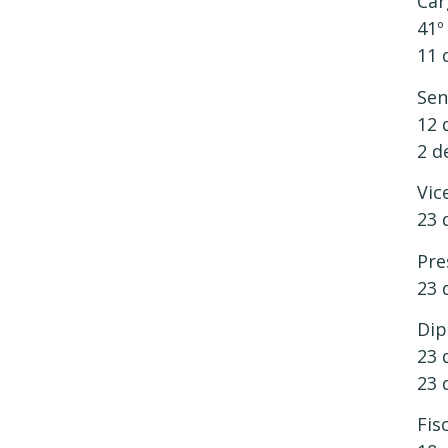
Car
41º
11 
Sen
12 
2 d
Vic
23 
Pre
23 
Dip
23 
23 
Fis