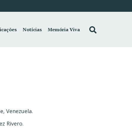
icações
Notícias
Memória Viva
pe, Venezuela.
ez Rivero.