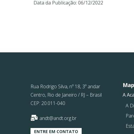
Data da Publicação:
06/12/2022
Mapa
Rua Rodrigo Silva, nº 18, 3º andar
Centro, Rio de Janeiro / RJ – Brasil
A Ac
CEP: 20.011-040
A Di
Par
andt@andt.org.br
Est
ENTRE EM CONTATO