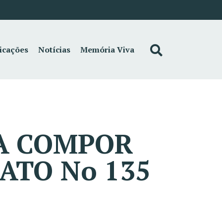
icações
Notícias
Memória Viva
RA COMPOR
ATO No 135