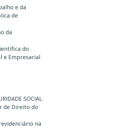
balho e da
lica de
ho da
entífica do
l e Empresarial
URIDADE SOCIAL
r de Direito do
revidenciário na