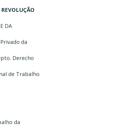
A REVOLUÇÃO
 E DA
o Privado da
 Dpto. Derecho
onal de Trabalho
balho da