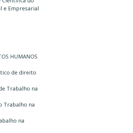
Científica do
l e Empresarial
ITOS HUMANOS
tico de direito
 de Trabalho na
do Trabalho na
rabalho na