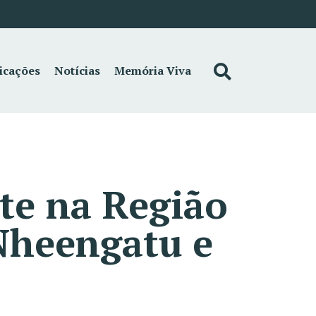
icações
Notícias
Memória Viva
nte na Região
 Nheengatu e