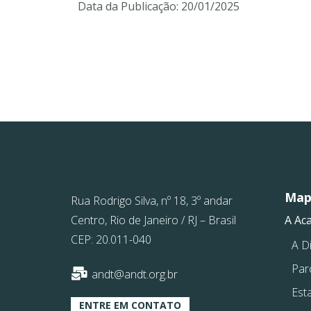
Data da Publicação:
20/01/2025
Mapa
Rua Rodrigo Silva, nº 18, 3º andar
Centro, Rio de Janeiro / RJ – Brasil
A Ac
CEP: 20.011-040
A Di
Par
andt@andt.org.br
Est
ENTRE EM CONTATO