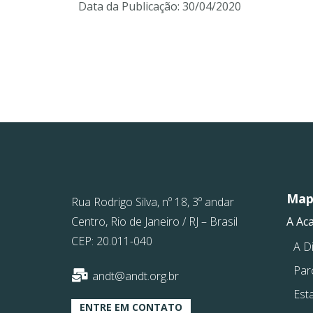
Data da Publicação:
30/04/2020
Mapa
Rua Rodrigo Silva, nº 18, 3º andar
Centro, Rio de Janeiro / RJ – Brasil
A Ac
CEP: 20.011-040
A Di
Par
andt@andt.org.br
Est
ENTRE EM CONTATO