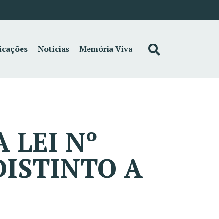
icações
Notícias
Memória Viva
 LEI Nº
DISTINTO A