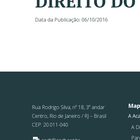
DIREITO DO
Data da Publicação:
06/10/2016
Mapa
Rua Rodrigo Silva, nº 18, 3º andar
Centro, Rio de Janeiro / RJ – Brasil
A Ac
CEP: 20.011-040
A Di
Par