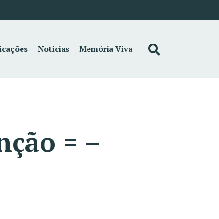
icações
Notícias
Memória Viva
nção = –