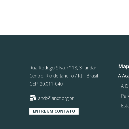
Mapa
Rua Rodrigo Silva, nº 18, 3º andar
Centro, Rio de Janeiro / RJ – Brasil
A Ac
CEP: 20.011-040
A Di
Par
andt@andt.org.br
Est
ENTRE EM CONTATO