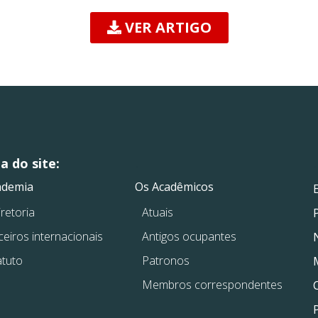
VER ARTIGO
 do site:
.
.
ademia
Os Acadêmicos
retoria
Atuais
ceiros internacionais
Antigos ocupantes
atuto
Patronos
Membros correspondentes
P