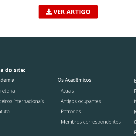
VER ARTIGO
 do site:
.
.
ademia
Os Acadêmicos
retoria
Atuais
ceiros internacionais
Antigos ocupantes
atuto
Patronos
Membros correspondentes
P