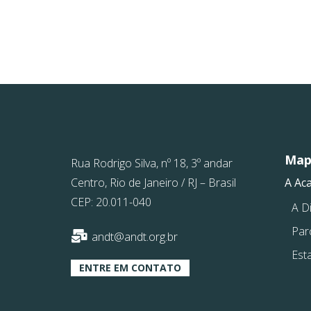
Mapa
Rua Rodrigo Silva, nº 18, 3º andar
Centro, Rio de Janeiro / RJ – Brasil
A Ac
CEP: 20.011-040
A Di
Par
andt@andt.org.br
Est
ENTRE EM CONTATO