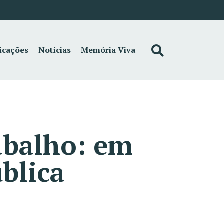
icações
Notícias
Memória Viva
abalho: em
blica