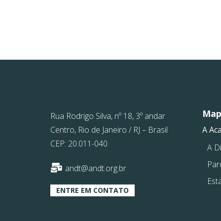
Mapa
Rua Rodrigo Silva, nº 18, 3º andar
Centro, Rio de Janeiro / RJ – Brasil
A Ac
CEP: 20.011-040
A Di
Par
andt@andt.org.br
Est
ENTRE EM CONTATO