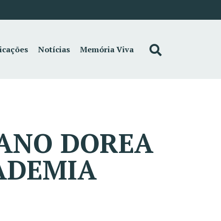
icações
Notícias
Memória Viva
IANO DOREA
ADEMIA