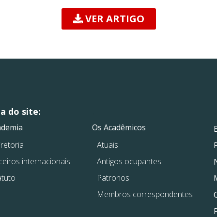
VER ARTIGO
 do site:
.
.
ademia
Os Acadêmicos
retoria
Atuais
ceiros internacionais
Antigos ocupantes
atuto
Patronos
Membros correspondentes
P