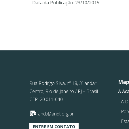
Data da Publicação:
23/10/2015
Mapa
Rua Rodrigo Silva, nº 18, 3º andar
Centro, Rio de Janeiro / RJ – Brasil
A Ac
CEP: 20.011-040
A Di
Par
andt@andt.org.br
Est
ENTRE EM CONTATO