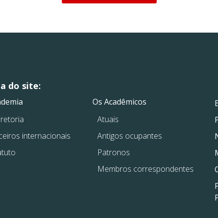
 do site:
.
.
ademia
Os Acadêmicos
retoria
Atuais
ceiros internacionais
Antigos ocupantes
atuto
Patronos
Membros correspondentes
P