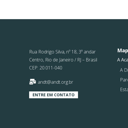
Mapa
Rua Rodrigo Silva, nº 18, 3º andar
Centro, Rio de Janeiro / RJ – Brasil
A Ac
CEP: 20.011-040
A Di
Par
andt@andt.org.br
Est
ENTRE EM CONTATO