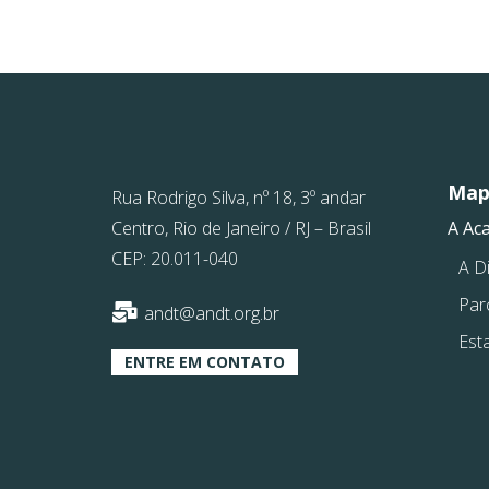
Mapa
Rua Rodrigo Silva, nº 18, 3º andar
Centro, Rio de Janeiro / RJ – Brasil
A Ac
CEP: 20.011-040
A Di
Par
andt@andt.org.br
Est
ENTRE EM CONTATO