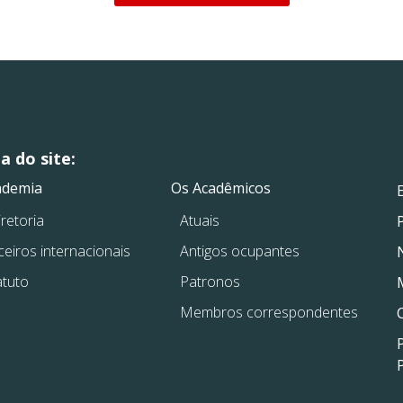
 do site:
.
.
ademia
Os Acadêmicos
retoria
Atuais
ceiros internacionais
Antigos ocupantes
atuto
Patronos
Membros correspondentes
P