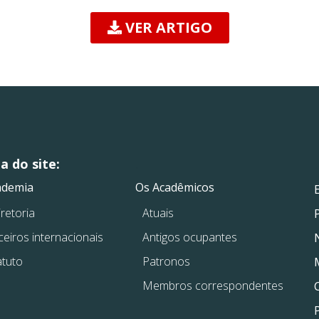
VER ARTIGO
 do site:
.
.
ademia
Os Acadêmicos
retoria
Atuais
ceiros internacionais
Antigos ocupantes
atuto
Patronos
Membros correspondentes
P