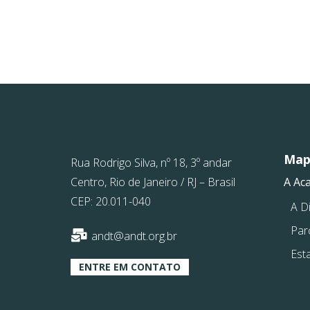
Mapa
Rua Rodrigo Silva, nº 18, 3º andar
Centro, Rio de Janeiro / RJ – Brasil
A Ac
CEP: 20.011-040
A Di
Par
andt@andt.org.br
Est
ENTRE EM CONTATO