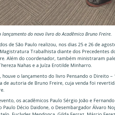
lançamento do novo livro do Acadêmico Bruno Freire.
os de São Paulo realizou, nos dias 25 e 26 de agost
 Magistratura Trabalhista diante dos Precedentes d
re. Além do coordenador, também ministraram pal
Thereza Nahas e a Juíza Erotilde Minharro.
 houve o lançamento do livro Pensando o Direito – 
 de autoria de Bruno Freire, cuja venda foi revertid
e.
vento, os acadêmicos Paulo Sérgio João e Fernando 
o Paulo Décio Daidone, o Desembargador Álvaro Nog
telo, Euclydes Mendonça, Gilda Ferraz, Márcio Ferez