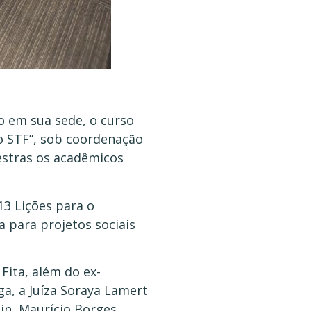
o em sua sede, o curso
o STF”, sob coordenação
estras os acadêmicos
13 Lições para o
a para projetos sociais
Fita, além do ex-
a, a Juíza Soraya Lamert
in, Maurício Borges,