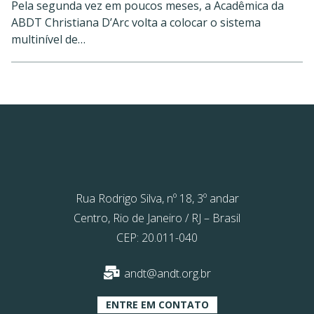
Pela segunda vez em poucos meses, a Acadêmica da
ABDT Christiana D’Arc volta a colocar o sistema
multinível de…
Rua Rodrigo Silva, nº 18, 3º andar
Centro, Rio de Janeiro / RJ – Brasil
CEP: 20.011-040
andt@andt.org.br
ENTRE EM CONTATO