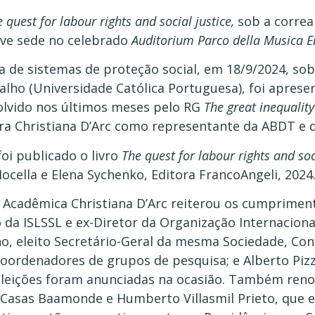
 quest for labour rights and social justice,
sob a correa
ve sede no celebrado
Auditorium Parco della Musica E
a de sistemas de proteção social, em 18/9/2024, so
alho (Universidade Católica Portuguesa), foi aprese
olvido nos últimos meses pelo RG
The great inequalit
a Christiana D’Arc como representante da ABDT e d
foi publicado o livro
The quest for labour rights and soc
ella e Elena Sychenko, Editora FrancoAngeli, 2024
 Acadêmica Christiana D’Arc reiterou os cumpriment
o da ISLSSL e ex-Diretor da Organização Internaciona
ho, eleito Secretário-Geral da mesma Sociedade, Co
oordenadores de grupos de pesquisa; e Alberto Piz
eleições foram anunciadas na ocasião. Também re
a Casas Baamonde e Humberto Villasmil Prieto, que