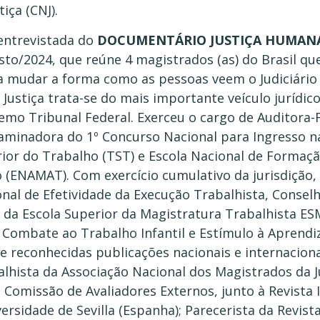
iça (CNJ).
ntrevistada do
DOCUMENTÁRIO JUSTIÇA HUMAN
to/2024, que reúne 4 magistrados (as) do Brasil qu
 mudar a forma como as pessoas veem o Judiciário e
V Justiça trata-se do mais importante veículo jurídi
remo Tribunal Federal. Exerceu o cargo de Auditora-F
inadora do 1º Concurso Nacional para Ingresso n
rior do Trabalho (TST) e Escola Nacional de Formaç
(ENAMAT). Com exercício cumulativo da jurisdição, 
al de Efetividade da Execução Trabalhista, Conselh
a da Escola Superior da Magistratura Trabalhista 
 Combate ao Trabalho Infantil e Estímulo à Aprendi
e reconhecidas publicações nacionais e internacio
balhista da Associação Nacional dos Magistrados da 
missão de Avaliadores Externos, junto à Revista I
versidade de Sevilla (Espanha); Parecerista da Revis