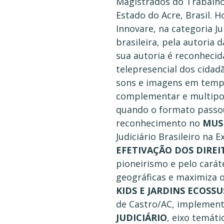
Magistrados do Trabalho 
Estado do Acre, Brasil.
Innovare, na categoria Ju
brasileira, pela autoria d
sua autoria é reconheci
telepresencial dos cidad
sons e imagens em tempo
complementar e multipor
quando o formato passou 
reconhecimento no
MUS
Judiciário Brasileiro na 
EFETIVAÇÃO DOS DIREIT
pioneirismo e pelo carát
geográficas e maximiza o
KIDS E JARDINS ECOSS
de Castro/AC, implementa
JUDICIÁRIO
, eixo temát