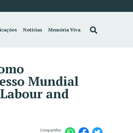
icações
Notícias
Memória Viva
como
resso Mundial
r Labour and
Compartilhe: