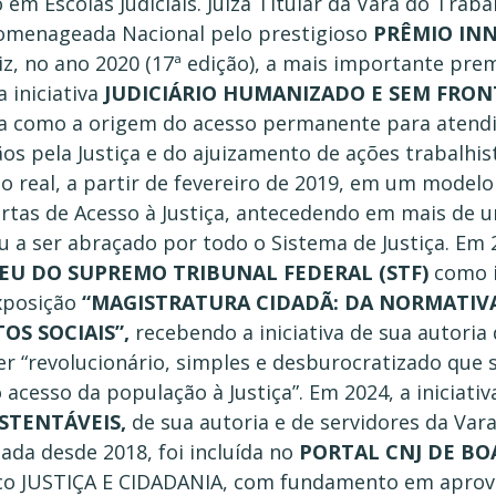
em Escolas Judiciais. Juíza Titular da Vara do Traba
 Homenageada Nacional pelo prestigioso
PRÊMIO IN
iz, no ano 2020 (17ª edição), a mais importante prem
a iniciativa
JUDICIÁRIO HUMANIZADO E SEM FRON
da como a origem do acesso permanente para atend
ãos pela Justiça e do ajuizamento de ações trabalhis
 real, a partir de fevereiro de 2019, em um modelo
tas de Acesso à Justiça, antecedendo em mais de 
a ser abraçado por todo o Sistema de Justiça. Em 2
EU DO SUPREMO TRIBUNAL FEDERAL (STF)
como i
Exposição
“MAGISTRATURA CIDADÃ: DA NORMATIV
OS SOCIAIS”,
recebendo a iniciativa de sua autoria
er “revolucionário, simples e desburocratizado que 
 acesso da população à Justiça”. Em 2024, a iniciati
USTENTÁVEIS,
de sua autoria e de servidores da Var
da desde 2018, foi incluída no
PORTAL CNJ DE BO
ico JUSTIÇA E CIDADANIA, com fundamento em aprov