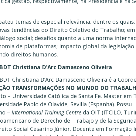
ca gestão, respectivamente, na Presidência e na Se
teu temas de especial relevância, dentre os quais:
vas tendências do Direito Coletivo do Trabalho; em
álogo social; desafios quanto a uma norma internac
nomia de plataformas; impacto global da legislação
endo direitos humanos.
BDT Christiana D’Arc Damasceno Oliveira
ABDT Christiana D’Arc Damasceno Oliveira é a Coor
ÇÃO TRANSFORMAÇÕES NO MUNDO DO TRABAL
to – Universidade Católica de Santa Fe. Master em T
ersidade Pablo de Olavide, Sevilla (Espanha). Poss
lho –
International Training Centre
da OIT (ITCILO, Turi
inoamericano de Derecho del Trabajo y de la Seguri
ireito Social Cesarino Júnior. Docente em Formação I