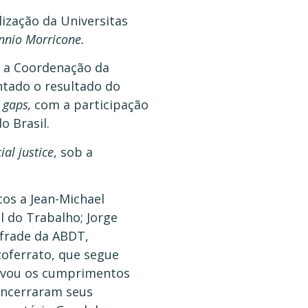
lização da Universitas
nnio Morricone.
b a Coordenação da
ntado o resultado do
y gaps,
com a participação
o Brasil.
ial justice
, sob a
.
os a Jean-Michael
l do Trabalho; Jorge
nfrade da ABDT,
zoferrato, que segue
novou os cumprimentos
 encerraram seus