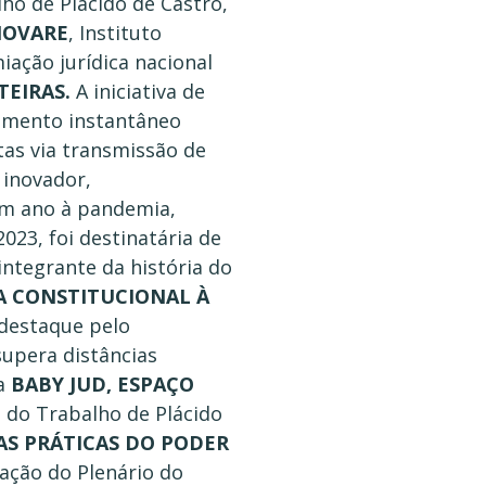
lho de Plácido de Castro,
NOVARE
, Instituto
iação jurídica nacional
TEIRAS.
A iniciativa de
imento instantâneo
tas via transmissão de
 inovador,
um ano à pandemia,
023, foi destinatária de
ntegrante da história do
A CONSTITUCIONAL À
 destaque pelo
supera distâncias
va
BABY JUD, ESPAÇO
a do Trabalho de Plácido
AS PRÁTICAS DO PODER
ação do Plenário do