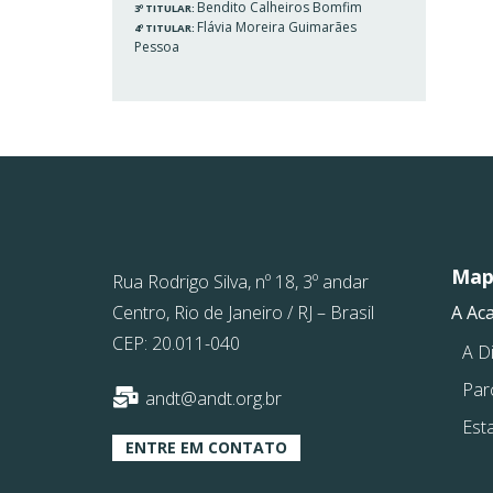
Bendito Calheiros Bomfim
3º TITULAR:
Flávia Moreira Guimarães
4º TITULAR:
Pessoa
Mapa
Rua Rodrigo Silva, nº 18, 3º andar
Centro, Rio de Janeiro / RJ – Brasil
A Ac
CEP: 20.011-040
A Di
Par
andt@andt.org.br
Est
ENTRE EM CONTATO