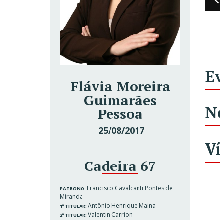
E
Flávia Moreira
Guimarães
N
Pessoa
25/08/2017
V
Cadeira 67
Francisco Cavalcanti Pontes de
PATRONO:
Miranda
Antônio Henrique Maina
1º TITULAR:
Valentin Carrion
2º TITULAR: