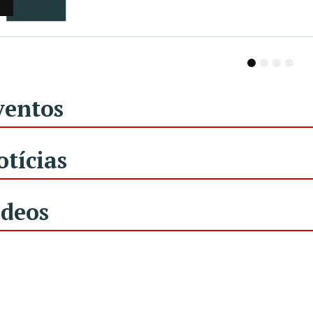
1
2
3
4
ventos
otícias
ídeos