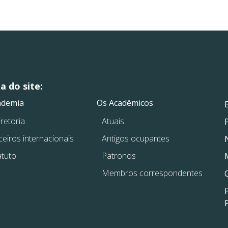
 do site:
.
.
ademia
Os Acadêmicos
retoria
Atuais
ceiros internacionais
Antigos ocupantes
atuto
Patronos
Membros correspondentes
P