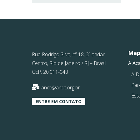
Mapa
Rua Rodrigo Silva, nº 18, 3º andar
Centro, Rio de Janeiro / RJ – Brasil
A Ac
CEP: 20.011-040
A Di
Par
andt@andt.org.br
Est
ENTRE EM CONTATO