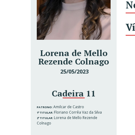
N
V
Lorena de Mello
Rezende Colnago
25/05/2023
Cadeira 11
Amilcar de Castro
PATRONO:
Floriano Corrêa Vaz da Silva
1º TITULAR:
Lorena de Mello Rezende
2º TITULAR:
Colnago