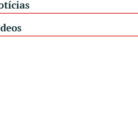
otícias
ídeos