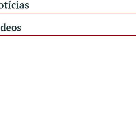
otícias
ídeos