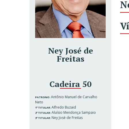
N
V
Ney José de
Freitas
Cadeira 50
Antônio Manuel de Carvalho
PATRONO:
Neto
Alfredo Buzaid
1º TITULAR:
Aluísio Mendonça Sampaio
2º TITULAR:
Ney José de Freitas
3º TITULAR: