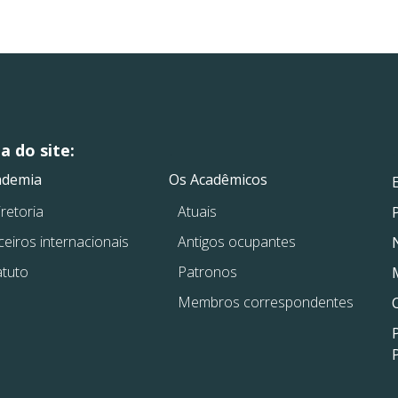
 do site:
.
.
ademia
Os Acadêmicos
retoria
Atuais
ceiros internacionais
Antigos ocupantes
atuto
Patronos
Membros correspondentes
P