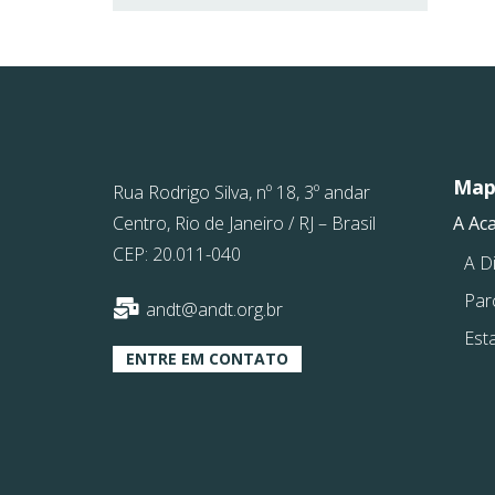
Mapa
Rua Rodrigo Silva, nº 18, 3º andar
Centro, Rio de Janeiro / RJ – Brasil
A Ac
CEP: 20.011-040
A Di
Par
andt@andt.org.br
Est
ENTRE EM CONTATO