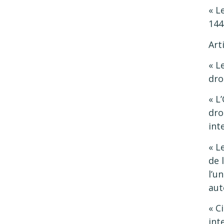
« L
144
Art
« L
dro
« L
dro
int
« L
de 
l’u
aut
« C
int