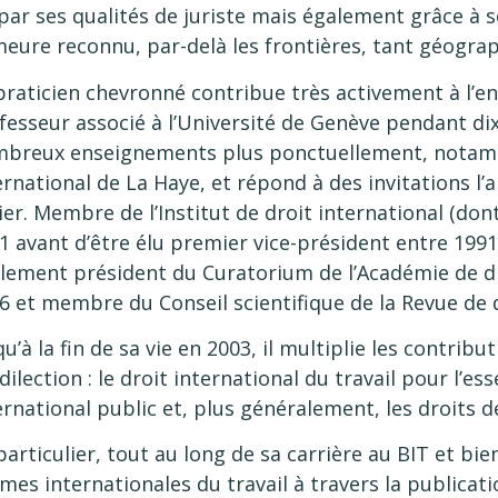
par ses qualités de juriste mais également grâce à s
eure reconnu, par-delà les frontières, tant géograp
praticien chevronné contribue très activement à l’e
fesseur associé à l’Université de Genève pendant dix 
breux enseignements plus ponctuellement, notamm
ernational de La Haye, et répond à des invitations l
ier. Membre de l’Institut de droit international (dont
1 avant d’être élu premier vice-président entre 1991 
lement président du Curatorium de l’Académie de dr
6 et membre du Conseil scientifique de la Revue de d
qu’à la fin de sa vie en 2003, il multiplie les contri
dilection : le droit international du travail pour l’es
ernational public et, plus généralement, les droits 
particulier, tout au long de sa carrière au BIT et bie
mes internationales du travail à travers la publicati