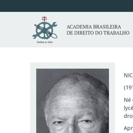
NIC
(19
Né 
lyc
dro
Apr