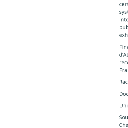
cer
sys
int
pub
exh
Fin
d’A
rec
Fra
Rac
Doc
Uni
Sou
Che