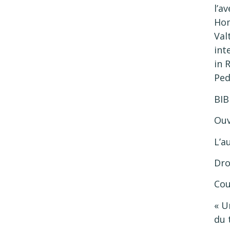
l’a
Hom
Val
int
in 
Ped
BIB
Ouv
L’a
Dro
Cou
« U
du 