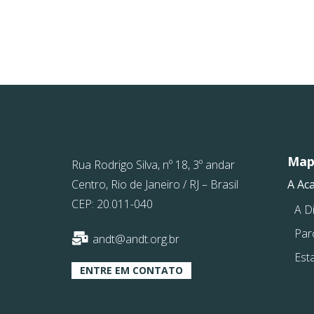
Mapa
Rua Rodrigo Silva, nº 18, 3º andar
Centro, Rio de Janeiro / RJ – Brasil
A Ac
CEP: 20.011-040
A Di
Par
andt@andt.org.br
Est
ENTRE EM CONTATO