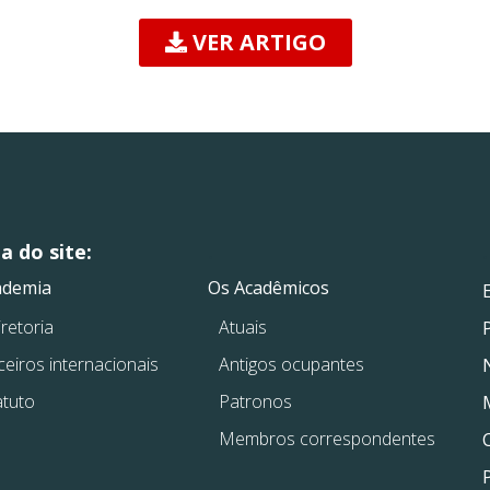
VER ARTIGO
 do site:
.
.
ademia
Os Acadêmicos
retoria
Atuais
ceiros internacionais
Antigos ocupantes
atuto
Patronos
Membros correspondentes
P