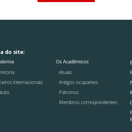
 do site:
.
.
ademia
Os Acadêmicos
retoria
Atuais
ceiros internacionais
Antigos ocupantes
atuto
Patronos
Membros correspondentes
P