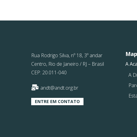
Mapa
Rua Rodrigo Silva, nº 18, 3º andar
Centro, Rio de Janeiro / RJ – Brasil
A Ac
CEP: 20.011-040
A Di
Par
andt@andt.org.br
Est
ENTRE EM CONTATO