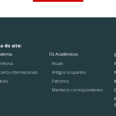
 do site:
.
.
ademia
Os Acadêmicos
retoria
Atuais
ceiros internacionais
Antigos ocupantes
atuto
Patronos
Membros correspondentes
P