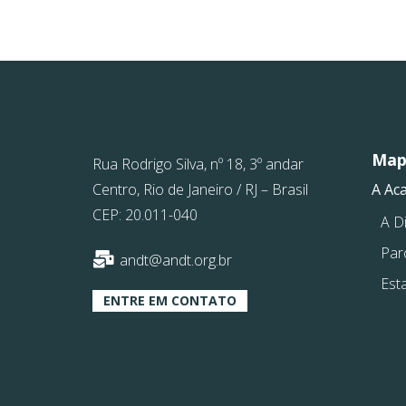
Mapa
Rua Rodrigo Silva, nº 18, 3º andar
Centro, Rio de Janeiro / RJ – Brasil
A Ac
CEP: 20.011-040
A Di
Par
andt@andt.org.br
Est
ENTRE EM CONTATO