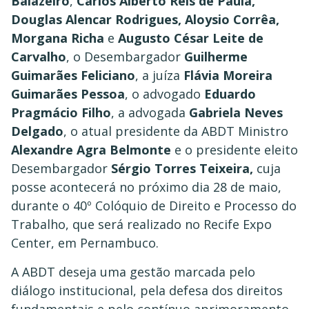
Balazeiro
,
Carlos Alberto Reis de Paula,
Douglas Alencar Rodrigues, Aloysio Corrêa,
Morgana Richa
e
Augusto César Leite de
Carvalho
, o Desembargador
Guilherme
Guimarães Feliciano
, a juíza
Flávia Moreira
Guimarães Pessoa
, o advogado
Eduardo
Pragmácio
Filho
, a advogada
Gabriela Neves
Delgado
, o atual presidente da ABDT Ministro
Alexandre Agra Belmonte
e o presidente eleito
Desembargador
Sérgio Torres Teixeira,
cuja
posse acontecerá no próximo dia 28 de maio,
durante o 40º Colóquio de Direito e Processo do
Trabalho, que será realizado no Recife Expo
Center, em Pernambuco.
A ABDT deseja uma gestão marcada pelo
diálogo institucional, pela defesa dos direitos
fundamentais e pelo contínuo aprimoramento