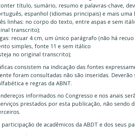
conter título, sumário, resumo e palavras-chave, de
tuguês, espanhol (idiomas principais) e mais uma l
rês linhas: no corpo do texto, entre aspas e sem itál
inal transcrito);
gas: recuar 4 cm, um único parágrafo (não há recuo 
to simples, fonte 11 e sem itálico
steja no original transcrito);
gráficas consistem na indicação das fontes express
mente foram consultadas não são inseridas. Deverão
lfabética e regras da ABNT.
ndereços informados no Congresso e nos anais ser
erviços prestados por esta publicação, não sendo d
erceiros.
a participação de acadêmicos da ABDT e dos seus pa