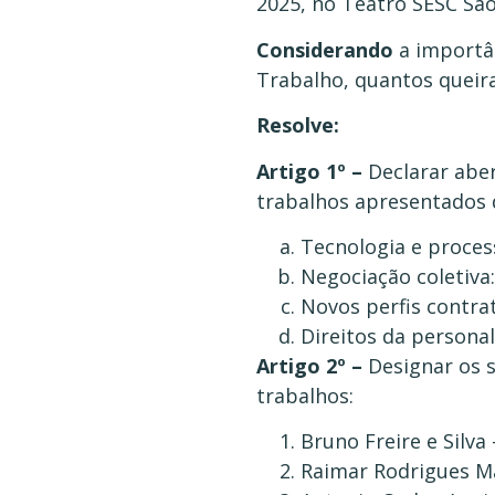
2025, no Teatro SESC São
Considerando
a importâ
Trabalho, quantos queira
Resolve:
Artigo 1º –
Declarar aber
trabalhos apresentados 
Tecnologia e proces
Negociação coletiva:
Novos perfis contrat
Direitos da personal
Artigo 2º –
Designar os 
trabalhos:
Bruno Freire e Silva 
Raimar Rodrigues Ma