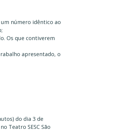
rá um número idêntico ao
;
do. Os que contiverem
trabalho apresentado, o
utos) do dia 3 de
o no Teatro SESC São