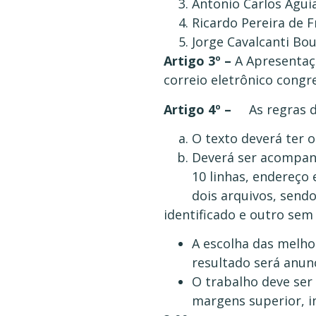
Antonio Carlos Aguia
Ricardo Pereira de F
Jorge Cavalcanti Bou
Artigo 3º –
A Apresentaçã
correio eletrônico congr
Artigo 4º –
As regras 
O texto deverá ter 
Deverá ser acompan
10 linhas, endereço
dois arquivos, send
identificado e outro sem 
A escolha das melho
resultado será anunc
O trabalho deve ser 
margens superior, in