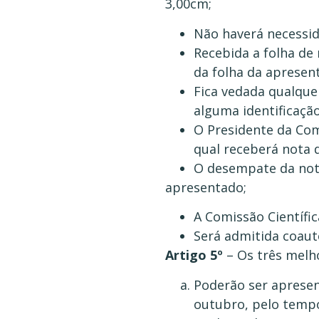
3,00cm;
Não haverá necessida
Recebida a folha de
da folha da apresen
Fica vedada qualque
alguma identificaçã
O Presidente da Com
qual receberá nota 
O desempate da nota
apresentado;
A Comissão Científi
Será admitida coaut
Artigo 5º
– Os três melh
Poderão ser apresen
outubro, pelo tempo