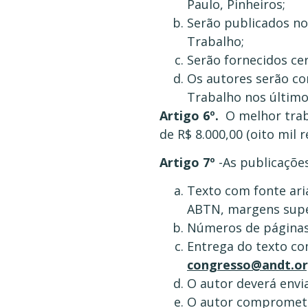
Paulo, Pinheiros;
Serão publicados nos
Trabalho;
Serão fornecidos cer
Os autores serão co
Trabalho nos últimos
Artigo 6º.
O melhor tra
de R$ 8.000,00 (oito mil re
Artigo 7º
-As publicaçõe
Texto com fonte ari
ABTN, margens superi
Números de páginas
Entrega do texto co
congresso@andt.or
O autor deverá envi
O autor compromete-