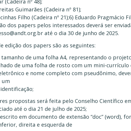
r (Cadeira nº 48);
reitas Guimarães (Cadeira nº 81);
cinhas Filho (Cadeira nº 21);6) Eduardo Pragmácio Fil
o dos papers pelos interessados deverá ser enviad
esso@andt.org.br até o dia 30 de junho de 2025.
de edição dos papers são as seguintes:
o tamanho de uma folha A4, representando o projeto
hado de uma folha de rosto com um mini-currículo
 eletrônico e nome completo com pseudônimo, deven
o um
identificação;
res propostas será feita pelo Conselho Científico e
iado até o dia 21 de julho de 2025;
escrito em documento de extensão “doc” (word), font
ferior, direita e esquerda de