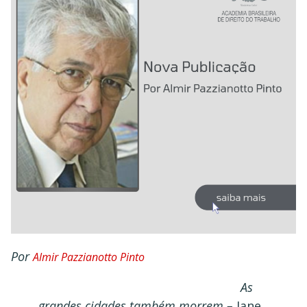
Por
Almir Pazzianotto Pinto
As
grandes cidades também morrem –
Jane