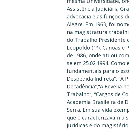
mesma Universidade, ond
Assistência Judiciária G
advocacia e as funções d
Alegre. Em 1963, foi no
na magistratura trabalhi
do Trabalho Presidente d
Leopoldo (1ª), Canoas e 
de 1986, onde atuou como
se em 25.02.1994. Como e
fundamentais para o estu
Despedida Indireta”, “A 
Decadência”,“A Revelia no
Trabalho”, “Cargos de Co
Academia Brasileira de D
Serra. Em sua vida exemp
que o caracterizavam a se
jurídicas e do magistéri