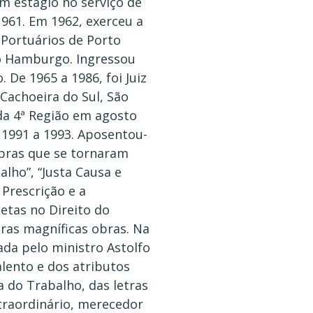
m estágio no serviço de
1961. Em 1962, exerceu a
 Portuários de Porto
vo Hamburgo. Ingressou
 De 1965 a 1986, foi Juiz
 Cachoeira do Sul, São
 da 4ª Região em agosto
 1991 a 1993. Aposentou-
obras que se tornaram
lho”, “Justa Causa e
 Prescrição e a
jetas no Direito do
tras magníficas obras. Na
ada pelo ministro Astolfo
alento e dos atributos
a do Trabalho, das letras
traordinário, merecedor