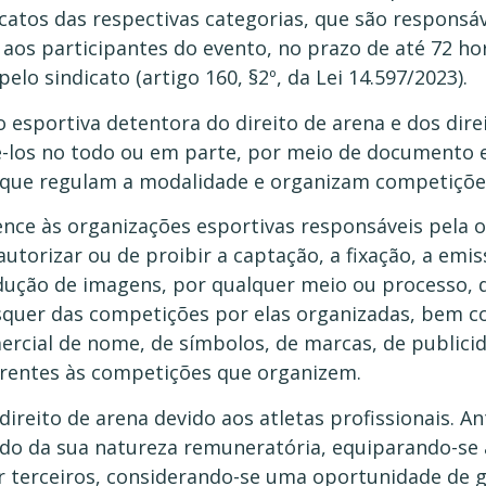
catos das respectivas categorias, que são responsá
e aos participantes do evento, no prazo de até 72 ho
lo sindicato (artigo 160, §2º, da Lei 14.597/2023).
o esportiva detentora do direito de arena e dos dire
-los no todo ou em parte, por meio de documento e
 que regulam a modalidade e organizam competiçõe
ence às organizações esportivas responsáveis pela 
utorizar ou de proibir a captação, a fixação, a emis
dução de imagens, por qualquer meio ou processo, 
uer das competições por elas organizadas, bem co
ercial de nome, de símbolos, de marcas, de publicid
rentes às competições que organizem.
direito de arena devido aos atletas profissionais. A
o da sua natureza remuneratória, equiparando-se à 
or terceiros, considerando-se uma oportunidade de 