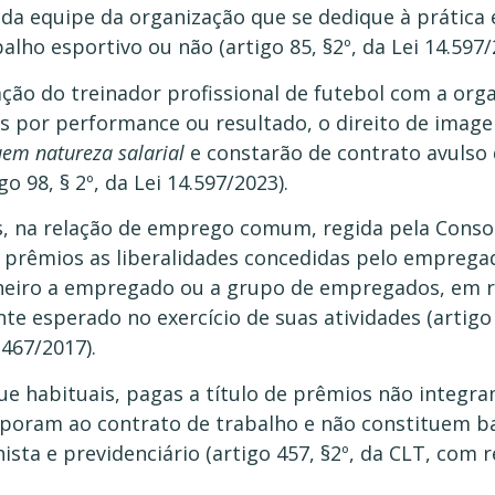
a equipe da organização que se dedique à prática 
alho esportivo ou não (artigo 85, §2º, da Lei 14.597/
ão do treinador profissional de futebol com a org
 por performance ou resultado, o direito de imagem
em natureza salarial
e constarão de contrato avulso
go 98, § 2º, da Lei 14.597/2023).
 na relação de emprego comum, regida pela Consol
 prêmios as liberalidades concedidas pelo emprega
inheiro a empregado ou a grupo de empregados, em
te esperado no exercício de suas atividades (artigo
.467/2017).
ue habituais, pagas a título de prêmios não integ
poram ao contrato de trabalho e não constituem ba
ista e previdenciário (artigo 457, §2º, da CLT, com 