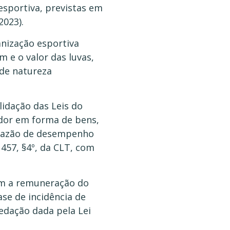
esportiva, previstas em
2023).
anização esportiva
 e o valor das luvas,
 de natureza
idação das Leis do
dor em forma de bens,
 razão de desempenho
 457, §4º, da CLT, com
ram a remuneração do
se de incidência de
redação dada pela Lei