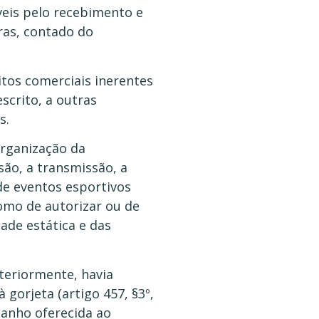
veis pelo recebimento e
ras, contado do
itos comerciais inerentes
scrito, a outras
s.
organização da
são, a transmissão, a
de eventos esportivos
mo de autorizar ou de
ade estática e das
nteriormente, havia
gorjeta (artigo 457, §3º,
ganho oferecida ao