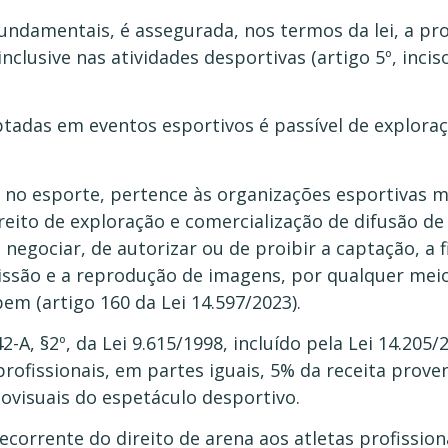
undamentais, é assegurada, nos termos da lei, a pr
lusive nas atividades desportivas (artigo 5º, inciso
tadas em eventos esportivos é passível de exploraç
o no esporte, pertence às organizações esportivas
ireito de exploração e comercialização de difusão 
 negociar, de autorizar ou de proibir a captação, a f
issão e a reprodução de imagens, por qualquer mei
em (artigo 160 da Lei 14.597/2023).
-A, §2º, da Lei 9.615/1998, incluído pela Lei 14.205
profissionais, em partes iguais, 5% da receita prov
iovisuais do espetáculo desportivo.
orrente do direito de arena aos atletas profissiona