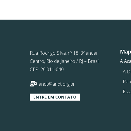
Mapa
Rua Rodrigo Silva, nº 18, 3º andar
Centro, Rio de Janeiro / RJ – Brasil
A Ac
CEP: 20.011-040
A Di
Par
andt@andt.org.br
Est
ENTRE EM CONTATO