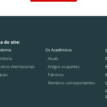
 do site:
.
.
ademia
Os Acadêmicos
retoria
Atuais
ceiros internacionais
Antigos ocupantes
atuto
Patronos
Membros correspondentes
P