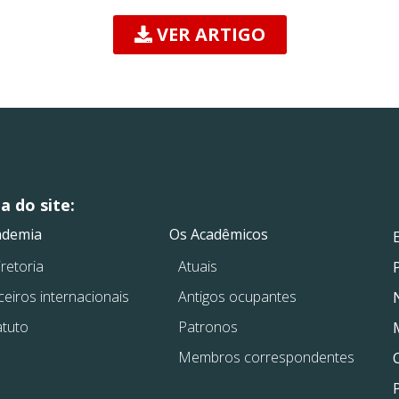
VER ARTIGO
 do site:
.
.
ademia
Os Acadêmicos
retoria
Atuais
ceiros internacionais
Antigos ocupantes
atuto
Patronos
Membros correspondentes
P