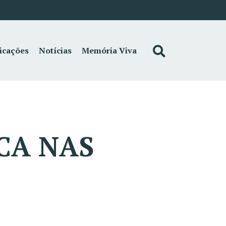
icações
Notícias
Memória Viva
CА NAS