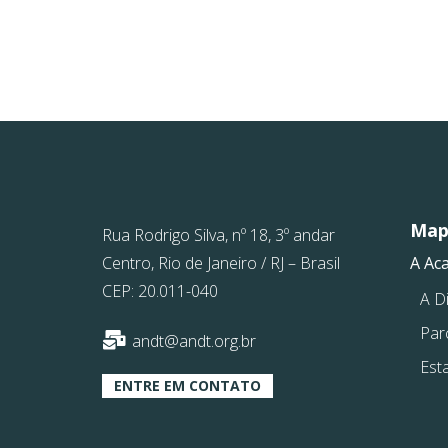
Mapa
Rua Rodrigo Silva, nº 18, 3º andar
Centro, Rio de Janeiro / RJ – Brasil
A Ac
CEP: 20.011-040
A Di
Par
andt@andt.org.br
Est
ENTRE EM CONTATO