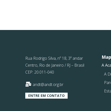
Mapa
Rua Rodrigo Silva, nº 18, 3º andar
Centro, Rio de Janeiro / RJ – Brasil
A Ac
CEP: 20.011-040
A Di
Par
andt@andt.org.br
Est
ENTRE EM CONTATO