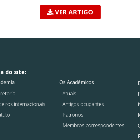
VER ARTIGO
 do site:
.
.
ademia
Os Acadêmicos
retoria
Atuais
ceiros internacionais
Antigos ocupantes
atuto
Patronos
Membros correspondentes
P