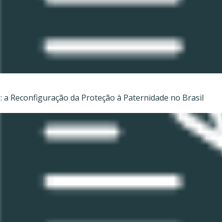
: a Reconfiguração da Proteção à Paternidade no Brasil