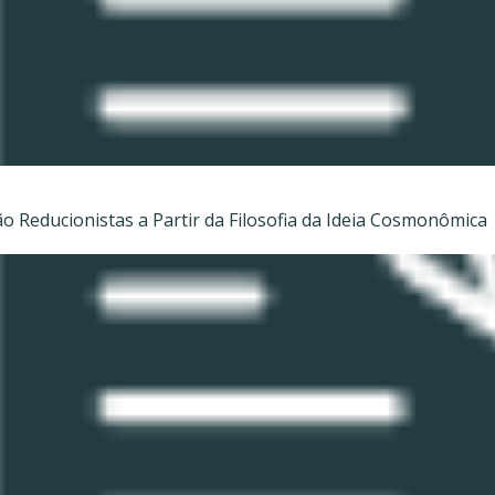
 Reducionistas a Partir da Filosofia da Ideia Cosmonômica