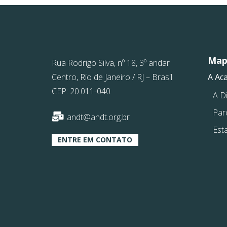
Mapa
Rua Rodrigo Silva, nº 18, 3º andar
Centro, Rio de Janeiro / RJ – Brasil
A Ac
CEP: 20.011-040
A Di
Par
andt@andt.org.br
Est
ENTRE EM CONTATO