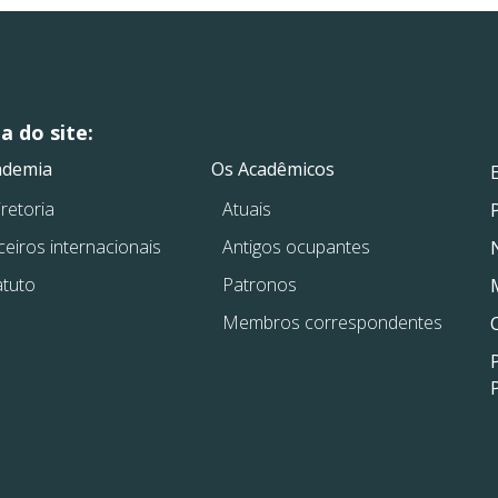
 do site:
.
.
ademia
Os Acadêmicos
retoria
Atuais
ceiros internacionais
Antigos ocupantes
atuto
Patronos
Membros correspondentes
P