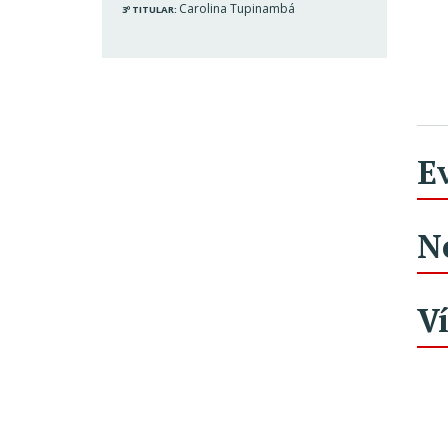
Carolina Tupinambá
3º TITULAR:
E
N
V