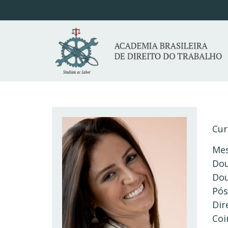
Cur
Mes
Dou
Dou
Pós
Dir
Co