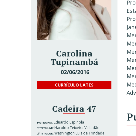
Pro
Est
Pro
Jan
Mem
Mem
Carolina
Mem
Tupinambá
Mem
Mem
02/06/2016
Mem
Med
CURRÍCULO LATES
Ad
Cadeira 47
P
Eduardo Espinola
PATRONO:
Haroldo Teixeira Valladão
1º TITULAR:
Washington Luiz da Trindade
2º TITULAR: