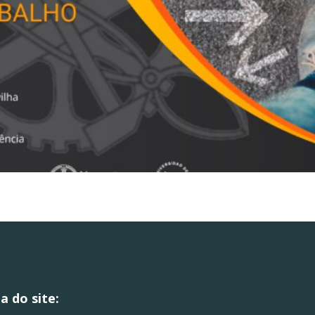
 do site:
.
.