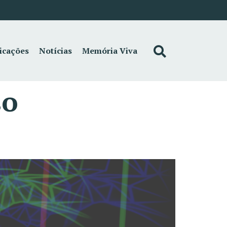
icações
Notícias
Memória Viva
so