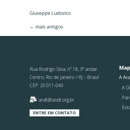
Giuseppe Ludovico
←
mais antigos
Mapa
Rua Rodrigo Silva, nº 18, 3º andar
Centro, Rio de Janeiro / RJ – Brasil
A Ac
CEP: 20.011-040
A Di
Par
andt@andt.org.br
Est
ENTRE EM CONTATO