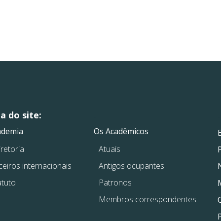
 do site:
.
.
ademia
Os Acadêmicos
retoria
Atuais
ceiros internacionais
Antigos ocupantes
atuto
Patronos
Membros correspondentes
P