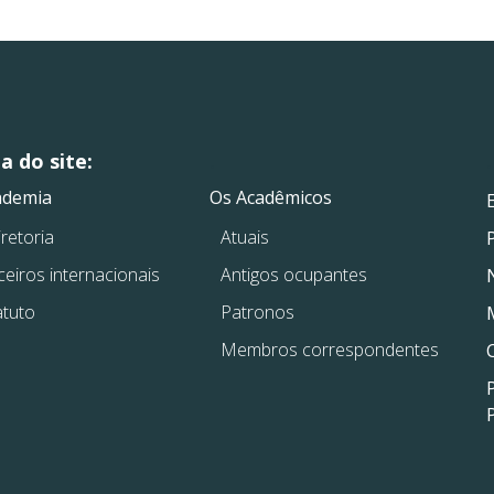
 do site:
.
.
ademia
Os Acadêmicos
retoria
Atuais
ceiros internacionais
Antigos ocupantes
atuto
Patronos
Membros correspondentes
P