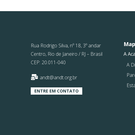
Mapa
Rua Rodrigo Silva, nº 18, 3º andar
Centro, Rio de Janeiro / RJ – Brasil
A Ac
CEP: 20.011-040
A Di
Par
andt@andt.org.br
Est
ENTRE EM CONTATO