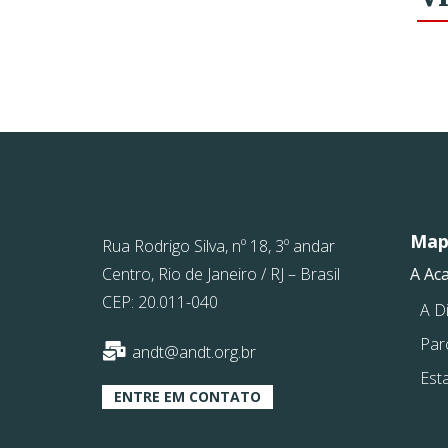
Mapa
Rua Rodrigo Silva, nº 18, 3º andar
Centro, Rio de Janeiro / RJ – Brasil
A Ac
CEP: 20.011-040
A Di
Par
andt@andt.org.br
Est
ENTRE EM CONTATO