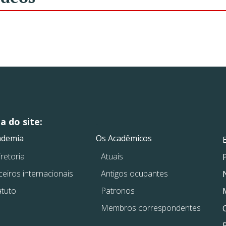
 do site:
.
.
ademia
Os Acadêmicos
retoria
Atuais
ceiros internacionais
Antigos ocupantes
atuto
Patronos
Membros correspondentes
P