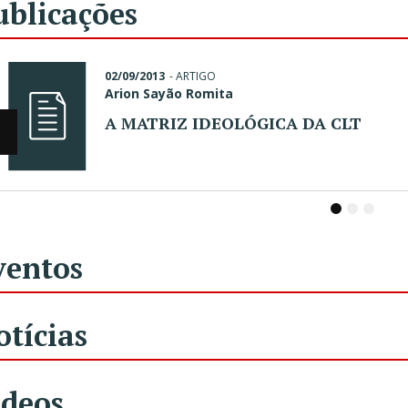
ublicações
02/09/2013
-
ARTIGO
Arion Sayão Romita
A MATRIZ IDEOLÓGICA DA CLT
1
2
3
ventos
otícias
ídeos