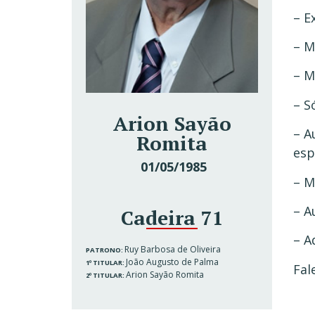
– E
– M
– M
– S
Arion Sayão
– A
Romita
esp
01/05/1985
– M
– A
Cadeira 71
– A
Ruy Barbosa de Oliveira
PATRONO:
João Augusto de Palma
1º TITULAR:
Fal
Arion Sayão Romita
2º TITULAR: