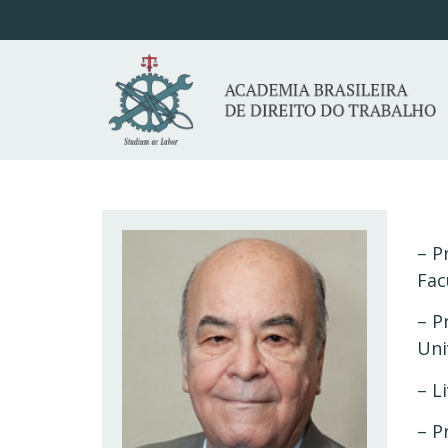
– P
Fac
– P
Uni
– L
– P